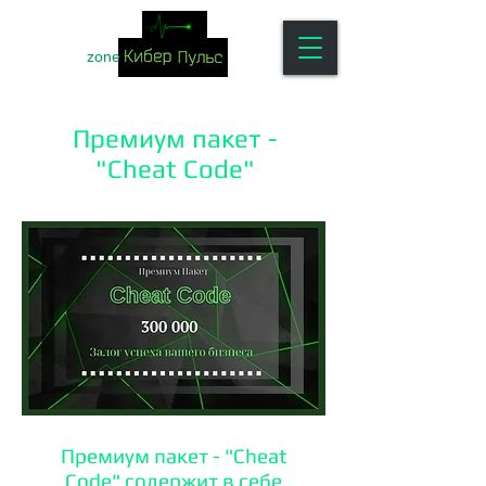
zone
Премиум пакет -
"Cheat Code"
Премиум пакет - "Cheat
Code" содержит в себе