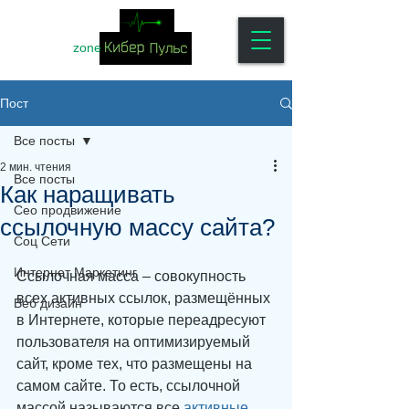
zone
Пост
Все посты
2 мин. чтения
Все посты
Как наращивать
Сео продвижение
ссылочную массу сайта?
Соц Сети
Интернет Маркетинг
Ссылочная масса – совокупность 
всех активных ссылок, размещённых 
Веб дизайн
в Интернете, которые переадресуют 
пользователя на оптимизируемый 
сайт, кроме тех, что размещены на 
самом сайте. То есть, ссылочной 
массой называются все 
активные 