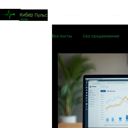
Главная
Меню
zone
Все посты
Сео продвижение