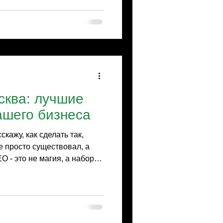
 чтобы поисковики полюбили
и возвращались снова и
не магия, а четкая система
ы вкладываться в развитие
авит себя ждать. Главное -
 сайта - это марафон, а не
одх
сква: лучшие
ашего бизнеса
скажу, как сделать так,
е просто существовал, а
O - это не магия, а набор
ли вы хотите, чтобы ваш
дили вас легко, то эта
Почему услуги SEO Москва
 Москве конкуренция
являются новые компании,