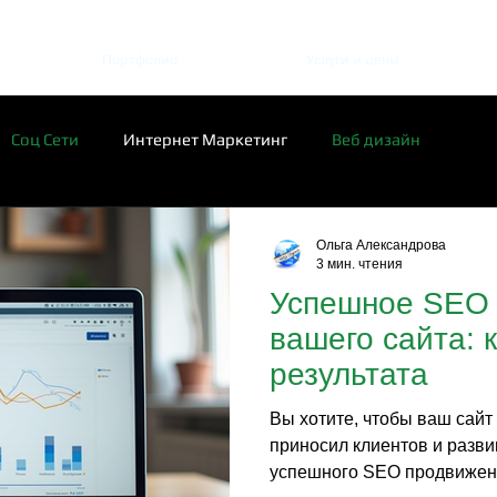
Портфолио
Услуги и цены
Соц Сети
Интернет Маркетинг
Веб дизайн
Ольга Александрова
3 мин. чтения
Успешное SEO
вашего сайта: 
результата
Вы хотите, чтобы ваш сайт
приносил клиентов и разви
успешного SEO продвижени