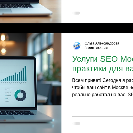
расскажу, как сделать так,
ваш ресурс, а пользовател
снова. Поехали! SEO - это 
действий. И если вы готов
сайта, то результат не заст
понимать, что продвижение
спринт. Но с правильным п
Ольга Александрова
3 мин. чтения
Услуги SEO Мо
практики для в
Всем привет! Сегодня я рас
чтобы ваш сайт в Москве н
реально работал на вас. SE
конкретных действий. И ес
бизнес рос, а клиенты нахо
статья для вас. Поехали! 
так важны для бизнеса? В
огромная. Каждый день по