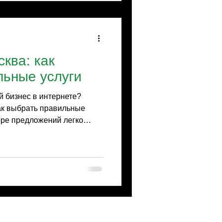
 быть на первых позициях в
слуги SEO М
ква: как
льные услуги
 бизнес в интернете?
как выбрать правильные
оре предложений легко
к не ошибиться и найти
шему проекту расти и
это не просто набор слов и
абота, которая требует
, рынка и целевой
аться вместе! Как выбрать
ые критерии Первое, на что