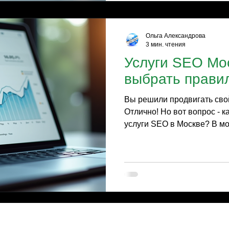
и чтобы выделиться, нужно
поисковиках. Вот почему у
Ольга Александрова
3 мин. чтения
Услуги SEO Мос
выбрать прави
Вы решили продвигать свой
Отлично! Но вот вопрос - 
услуги SEO в Москве? В м
потеряться. Я расскажу, ка
именно то, что поможет ва
приносить прибыль. SEO - 
ссылок. Это комплексная р
понимания вашего бизнеса
аудитории. Давайте разбир
услуги SEO Москва: основн