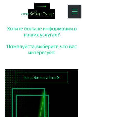
zone
Хотите больше информации о
наших услугах?
Пожалуйста,выберите,что вас
интересует:
Разработка сайтов