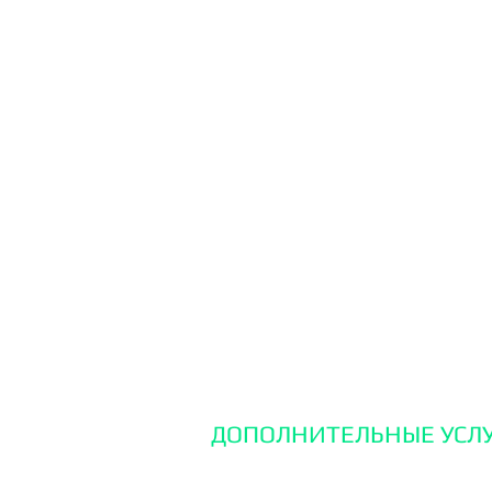
платформа, домен и хост
модули доставки и опла
дизайна webasyst.)
Цены зависят от объёма
конкретно по вашему п
5. Настройка мультиязы
6. Веб Сайт + Разработ
предложения для IOS и 
ДОПОЛНИТЕЛЬНЫЕ УСЛУ