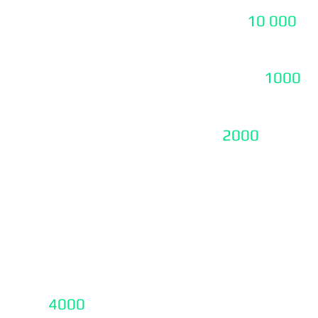
:
оптимизация канала
отдельно -
10 000
₽)
овка страниц
11. Консультация по
жкой
учетом SEO -
1000
₽
и сайта
12. Консультации по
та
директ-
2000
₽ в час.
13. SEO Продвижени
диагностика
 интерфейса).
14. SEO продвижен
Продающей страницы
иката -
4000
₽