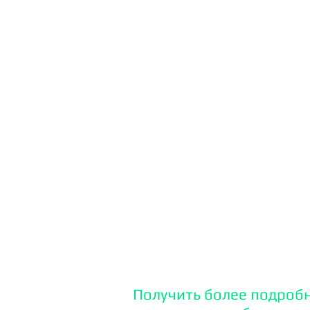
Убедительная просьба з
четкое Тех. Задание!
При заказе услуг по соз
предоплата 25%
При разрыве клиентом с
Digital-агентством Кибе
за выполненные специал
работы не возвращается
Работа по созданию сайт
макет\дизайн+привязка 
хостинг\наполнение)
Получить более подроб