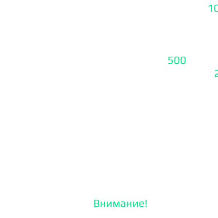
9. Наполнение сайта -
1
(20 стр. текст +фото
)
10. Контентное, трафи
( сео тексты) -
500
р/100
(минимальный заказ от
К каждому виду сайта м
домен на год и хостинг 
адаптивную верстку, SS
следующие модули: отзы
карту проезда и интегр
сетями - все это в подар
Внимание!