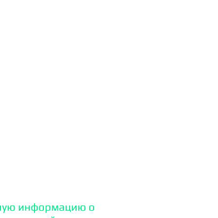
аранее составлять
данию сайтов вносится
отрудничества с
р Пульс, предоплата
истами студии этапы
!
а делится на 3 этапа:
домена и заливка на
ную информацию о