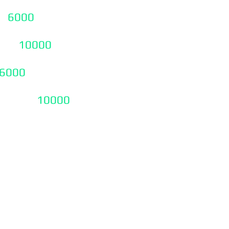
 -
6000
₽
ит -
10000
₽
6000
₽
итории-
10000
₽
калькулятор,
ирование онлайн,
к, настройка онлайн
t на удаленный