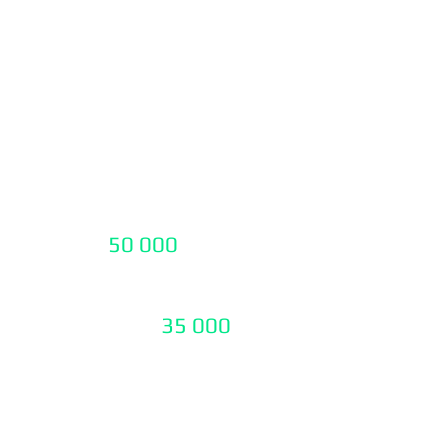
 тарифицируется
 подбору домена с
 работе с яндекс
е Google -
50 000
₽
ие
 ( Лендинга) -
35 000
₽