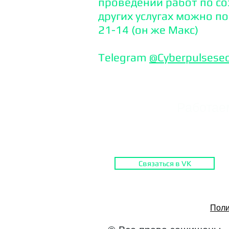
проведении работ по со
других услугах можно п
21-14 (он же Макс)
Тelegram
@Cyberpulsese
Работаем
Связаться в VK
Поли