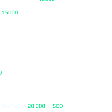
-
15000
₽
кстной рекламы Яндекс.
Поиск+РСЯ)+ ваш бюджет в
). (без ведения
тацией (Формирование
утации Вашей компании
0
₽.
пп VK, Telegram
 YouTube -
20 000
₽ (
SEO