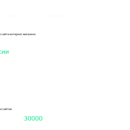
Блог
Контакты
сайта интернет магазина
ссии
е сайтов
сайта -
30000
₽
метров : title,