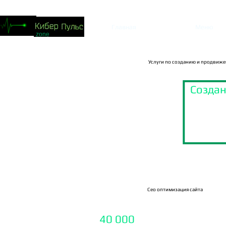
Главная
Меню
zone
Услуги по созданию и продвиже
Создан
Сео оптимизация сайта
1.
Сайт визитка -
40 000
₽
(seo модуль, до