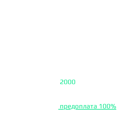
1. Сопровождение сайта
- установка плагинов
- создание и корректир
- общение с тех поддер
- контроль безопасност
- продление доменов
- доработка вашего сай
- работа с html
2000
₽\час
(первичная 
неисправности элемента
предоплата 100%
2. Настройка ssl сертиф