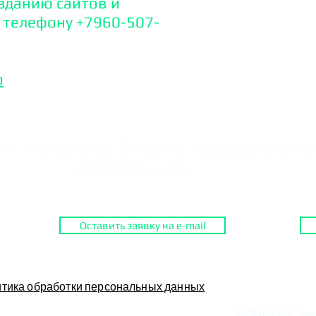
зданию сайтов и
о телефону +7960-507-
o
 с wordpress, битрикс, webasyst, lpmot
nethouse и др.
Оставить заявку на e-mail
тика обработки персональных данных
© 2016-2026 Дид