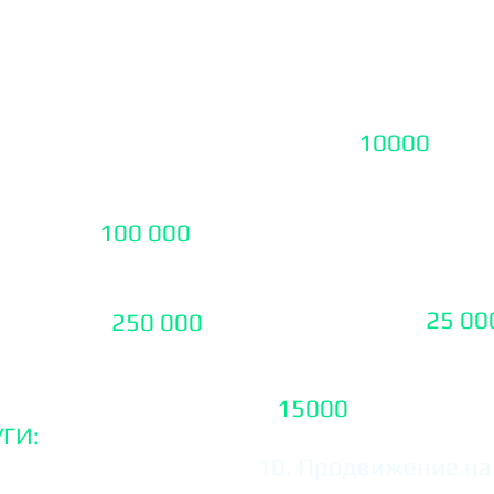
инг , скидки на
5.
Крауд маркетинг 
ты, плагины , темы
7. Настройка конте
Директ -
10000
₽. (
 работ, уточняйте
зависимости от ниши
роекту
рекламы)
чности -
100 000
₽
8. Управление Репу
положительной реп
ка Мобильного
в интернете) -
25 00
Android -
250 000
₽
9. Продвижение гру
-
15000
₽
ГИ:
10.
Продвижение на