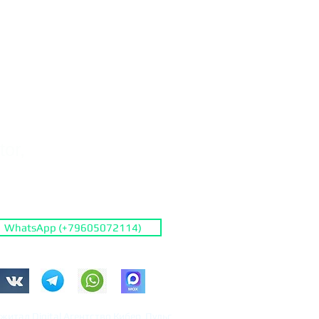
or,
WhatsApp (+79605072114)
житал Digital Агентство Кибер Пульс