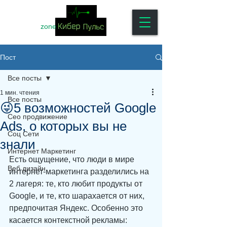
zone
Пост
Все посты
1 мин. чтения
Все посты
😜5 возможностей Google
Сео продвижение
Ads, о которых вы не
Соц Сети
знали
Интернет Маркетинг
Есть ощущение, что люди в мире 
Веб дизайн
интернет-маркетинга разделились на 
2 лагеря: те, кто любит продукты от 
Google, и те, кто шарахается от них, 
предпочитая Яндекс. Особенно это 
касается контекстной рекламы: 