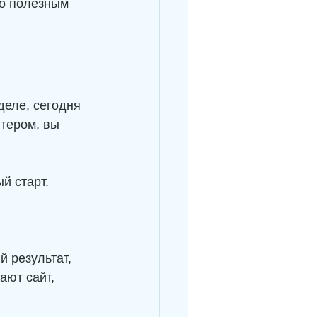
го полезным 
деле, сегодня 
тером, вы 
ый старт.
 результат, 
ают сайт, 