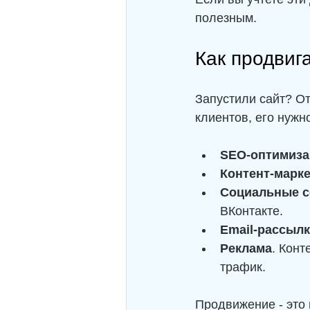
полезным.
Как продвиг
Запустили сайт? От
клиентов, его нужн
SEO-оптимиза
Контент-марке
Социальные с
ВКонтакте.
Email-рассыл
Реклама
. Конт
трафик.
Продвижение - это 