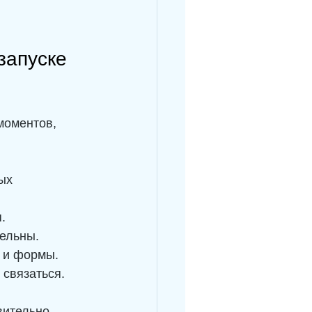
запуске 
моментов, 
ых 
.
тельны.
и и формы.
 связаться.
вительно 