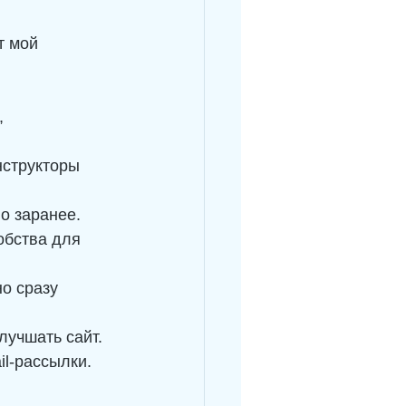
т мой 
, 
нструкторы 
во заранее.
обства для 
но сразу 
улучшать сайт.
il-рассылки.