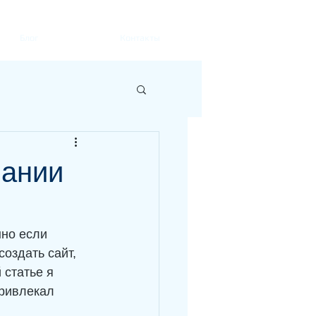
Блог
Контакты
пании
нно если 
создать сайт, 
статье я 
привлекал 