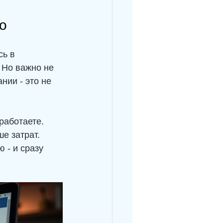
о
ь в 
 Но важно не 
нии - это не 
работаете.
е затрат.
 - и сразу 