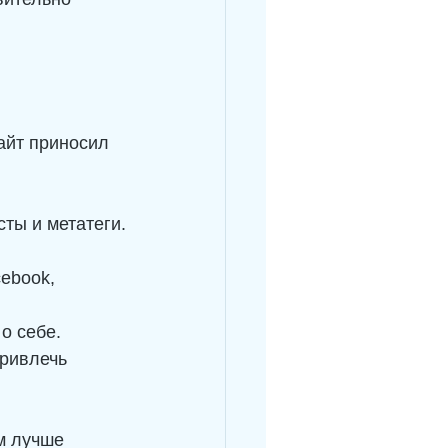
айт приносил 
ты и метатеги.
cebook, 
о себе.
привлечь 
м лучше 