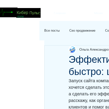
Главная
Меню
zone
Все посты
Сео продвижение
Со
Ольга Александро
Эффекти
быстро: 
Запуск сайта компа
хочется сделать это
а сделать его эффе
расскажу, как орга
клиентов и помог в