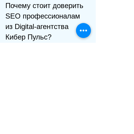
Почему стоит доверить 
SEO профессионалам 
из Digital-агентства 
Кибер Пульс?
Мы в Кибер Пульсе понимаем, что 
для стартапов и малого бизнеса 
важно не просто продвижение, а 
партнерство. Мы не просто делаем 
SEO — мы помогаем вам расти.
Что мы предлагаем:
Индивидуальный подход к 
каждому проекту.
Прозрачные условия и честные 
цены.