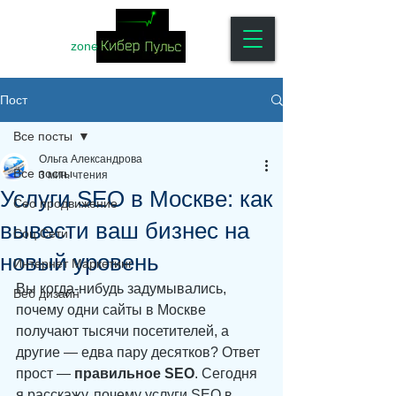
zone
Пост
Все посты
Ольга Александрова
Все посты
3 мин. чтения
Услуги SEO в Москве: как
Сео продвижение
вывести ваш бизнес на
Соц Сети
новый уровень
Интернет Маркетинг
Вы когда-нибудь задумывались, 
Веб дизайн
почему одни сайты в Москве 
получают тысячи посетителей, а 
другие — едва пару десятков? Ответ 
прост — 
правильное SEO
. Сегодня 
я расскажу, почему услуги SEO в 