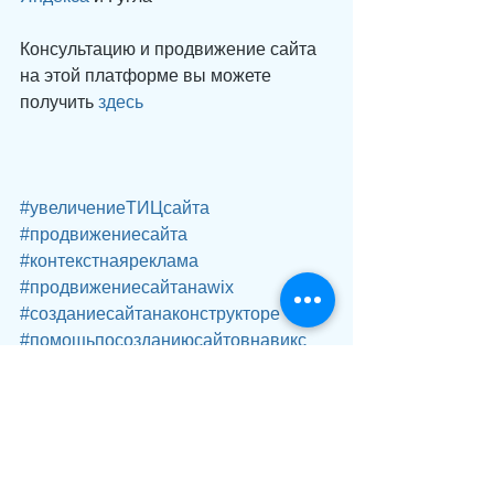
Консультацию и продвижение сайта 
на этой платформе вы можете 
получить 
здесь
#увеличениеТИЦсайта
#продвижениесайта
#контекстнаяреклама
#продвижениесайтанаwix
#созданиесайтанаконструкторе
#помощьпосозданиюсайтовнавикс
#созданиесайтовиваново
#созданиесайтоввмоскве
#созданиесайтоввсанктпетербурге
#продвижениесайтоввсанктпетербург
е
#wix
#викс