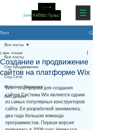
zone
Пост
Все посты
1 мин. чтения
Все посты
Создание и продвижение
Сео продвижение
сайтов на платформе Wix
Соц Сети
Интернет Маркетинг
Wix – платформа для создания 
сайтов Система Wix является одним 
Веб дизайн
из самых популярных конструкторов 
сайта. Ее разработкой занимались 
два года большая команда 
программистов. Первая версия 
появилась в 2008 году. Через год 