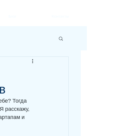
Блог
Контакты
:
в
ебе? Тогда 
Я расскажу, 
артапам и 