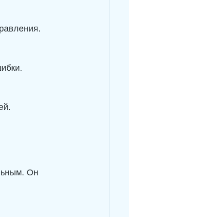
равления.
шибки.
ей.
.
льным. Он 