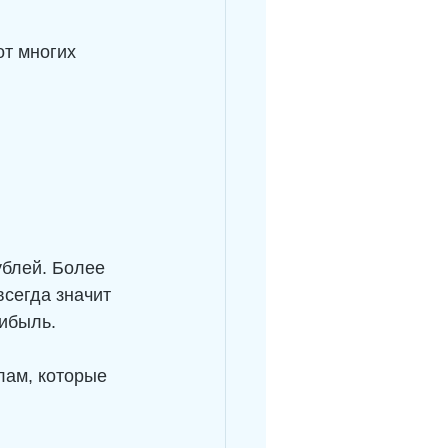
от многих 
ублей. Более 
сегда значит 
рибыль.
лам, которые 