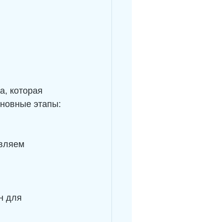
а, которая 
сновные этапы:
вляем 
н для 