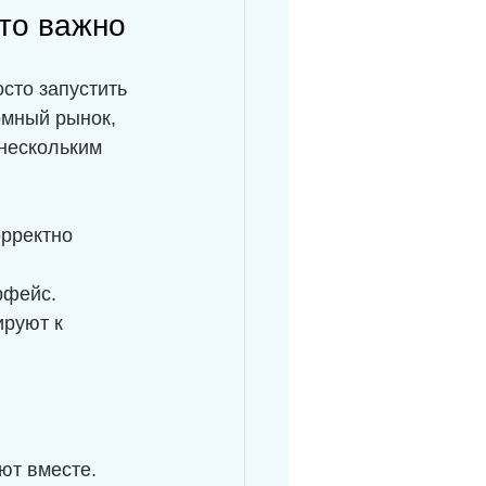
то важно
сто запустить 
омный рынок, 
 нескольким 
рректно 
рфейс.
руют к 
ют вместе. 