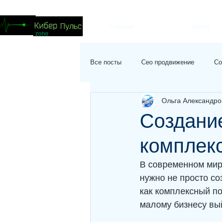
Главная
Меню
zone
Все посты
Сео продвижение
Со
Ольга Александро
Создание
комплек
В современном мире
нужно не просто соз
как комплексный по
малому бизнесу вы