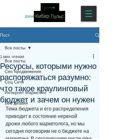
zone
Пост
Все посты
1 мин. чтения
Все посты
Ресурсы, которыми нужно
Сео продвижение
распоряжаться разумно:
Соц Сети
что такое краулинговый
Интернет Маркетинг
бюджет и зачем он нужен
Веб дизайн
Тема бюджета и его распределения 
приводит в состояние нервной 
дрожи любого маркетолога, но мы 
сегодня поговорим не о бюджете на 
маркетинг. В сегодняшнем посте речь 