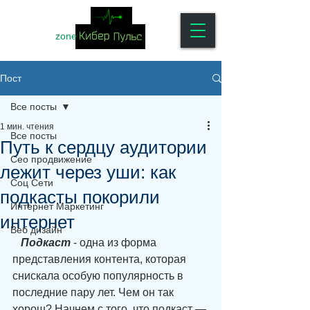
zone
Пост
Все посты
1 мин. чтения
Все посты
Путь к сердцу аудитории
Сео продвижение
лежит через уши: как
Соц Сети
подкасты покорили
Интернет Маркетинг
интернет
Веб дизайн
Подкаст
 - одна из форма 
представления контента, которая 
снискала особую популярность в 
последние пару лет. Чем он так 
хорош? Начнем с того, что подкаст — 