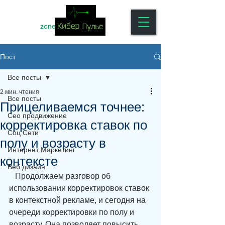
zone
Пост
Все посты
2 мин. чтения
Все посты
Прицеливаемся точнее:
Сео продвижение
корректировка ставок по
Соц Сети
полу и возрасту в
Интернет Маркетинг
контексте
Веб дизайн
   Продолжаем разговор об 
использовании корректировок ставок 
в контекстной рекламе, и сегодня на 
очереди корректировки по полу и 
возрасту. Она позволяет повысить 